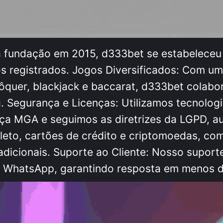
 fundação em 2015, d333bet se estabeleceu 
os registrados. Jogos Diversificados: Com um
, pôquer, blackjack e baccarat, d333bet cola
 Segurança e Licenças: Utilizamos tecnologi
ça MGA e seguimos as diretrizes da LGPD, 
to, cartões de crédito e criptomoedas, com
dicionais. Suporte ao Cliente: Nosso suporte 
 e WhatsApp, garantindo resposta em menos d