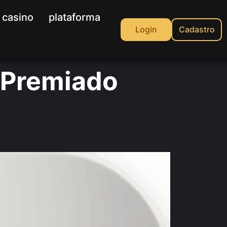
casino
plataforma
Login
Cadastro
 Premiado