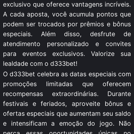
exclusivo que oferece vantagens incríveis.
A cada aposta, você acumula pontos que
podem ser trocados por prêmios e bônus
especiais. Além disso, desfrute de
atendimento personalizado e convites
para eventos exclusivos. Valorize sua
lealdade com o d333bet!
O d333bet celebra as datas especiais com
promoções limitadas que oferecem
recompensas extraordinárias. Durante
festivais e feriados, aproveite bônus e
ofertas especiais que aumentam seu saldo
e intensificam a emoção do jogo. Não
perca essas oportunidades únicas no