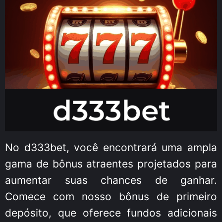
No d333bet, você encontrará uma ampla
gama de bônus atraentes projetados para
aumentar suas chances de ganhar.
Comece com nosso bônus de primeiro
depósito, que oferece fundos adicionais