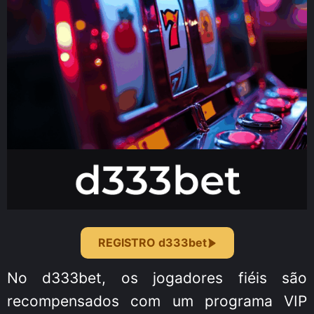
REGISTRO d333bet
No d333bet, os jogadores fiéis são
recompensados com um programa VIP